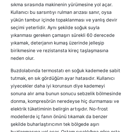
sıkma sırasında makinenin yürümesine yol açar.
Kullanıcı bu sarsıntıyı rulman arızası sanır, oysa
yükün tambur içinde topaklanması ve yanlış devir
seçimi yeterlidir. Aynı şekilde soğuk suyla
yıkanması gereken çamaşırı sürekli 60 derecede
yıkamak, deterjanın kumaş üzerinde jelleşip
birikmesine ve rezistansta kireç taşlaşmasına
neden olur.
Buzdolabında termostatı en soğuk kademede sabit
tutmak, en sık gördüğüm ayar hatasıdır. Kullanıcı
yiyecekler daha iyi korunsun diye kademeyi
sonuna alır ama bunun sonucu sebzelik bölmesinde
donma, kompresörün neredeyse hiç durmaması ve
elektrik tüketiminin belirgin artışıdır. No-frost
modellerde iç fanın önünü tıkamak da benzer
şekilde buharlaştırıcının tek bölgede aşırı
buzlanmasına yol açar. Ortam sıcaklığına göre orta