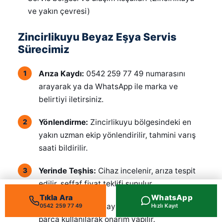
ve yakın çevresi)
Zincirlikuyu Beyaz Eşya Servis
Sürecimiz
Arıza Kaydı:
0542 259 77 49 numarasını
arayarak ya da WhatsApp ile marka ve
belirtiyi iletirsiniz.
Yönlendirme:
Zincirlikuyu bölgesindeki en
yakın uzman ekip yönlendirilir, tahmini varış
saati bildirilir.
Yerinde Teşhis:
Cihaz incelenir, arıza tespit
edilir, şeffaf fiyat teklifi sunulur.
Tıkla Ara
WhatsApp
Onaylı Onarım:
Onayınızla, kaliteli yedek
0542 259 77 49
Hızlı Kayıt
parça kullanılarak onarım yapılır.