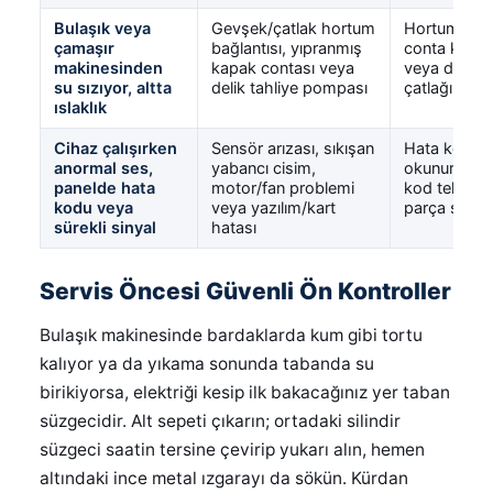
Bulaşık veya
Gevşek/çatlak hortum
Hortum kele
çamaşır
bağlantısı, yıpranmış
conta kontrol 
makinesinden
kapak contası veya
veya değişti
su sızıyor, altta
delik tahliye pompası
çatlağı servis
ıslaklık
Cihaz çalışırken
Sensör arızası, sıkışan
Hata kodu k
anormal ses,
yabancı cisim,
okunur, ciha
panelde hata
motor/fan problemi
kod tekrar ed
kodu veya
veya yazılım/kart
parça servisç
sürekli sinyal
hatası
Servis Öncesi Güvenli Ön Kontroller
Bulaşık makinesinde bardaklarda kum gibi tortu
kalıyor ya da yıkama sonunda tabanda su
birikiyorsa, elektriği kesip ilk bakacağınız yer taban
süzgecidir. Alt sepeti çıkarın; ortadaki silindir
süzgeci saatin tersine çevirip yukarı alın, hemen
altındaki ince metal ızgarayı da sökün. Kürdan