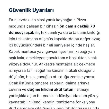
Güvenlik Uyarıları
Fırın, evdeki en sinsi yanık kaynağıdır. Pizza
modunda çalışan bir cihazın
ön cam sıcaklığı 70
dereceyi aşabilir
; tek camlı ya da orta camı kırıldığı
için tek katmana düşmüş kapaklarda bu değer avuç
içi büyüklüğündeki bir eli saniyeler içinde haşlar.
Kapak menteşe yayı gevşemişse fırın kapağı yarı
açık kalır, emekleyen çocuk tam o boşluktan sıcak
yüzeye dokunur. Ankastre montajda alt çekmece
ısınıyorsa fanlı soğutma kanalının tıkalı olduğunu
düşünün, bu ısı çocuğun oturduğu zemine yansır.
Ocak üstünde tencere saplarını daima arkaya
çevirin ve
düğme kilidini aktif tutun
; ısıtmayı
yanlışlıkla açan bir çocuk indüksiyonda cam yüzeyi
kaynatabilir. Kendi kendini temizleme fonksiyonu
400 dereceye çıktığından, pirolitik döngü sırasında