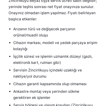
Zincirlikuyu Beyaz Eşya servis ücreti sabit değildir;
yerinde teşhis sonrası net fiyat onayınıza sunulur.
Onayınız olmadan işlem yapılmaz. Fiyatı belirleyen
başlıca etkenler:
Arızanın türü ve değişecek parçanın
orijinal/muadil oluşu
Cihazın markası, modeli ve yedek parçaya erişim
kolaylığı
İşçilik süresi ve işlemin uzmanlık düzeyi (gazlı,
elektronik kart, rulman gibi)
Servisin Zincirlikuyu içindeki uzaklığı ve
nakliye/yol durumu
Cihazın garanti kapsamında olup olmaması
Ankastre montaj veya yerinden sökme
gerektiren ek işlemler
Servis bölgesi ve ulaşım koşulları (Zincirlikuyu