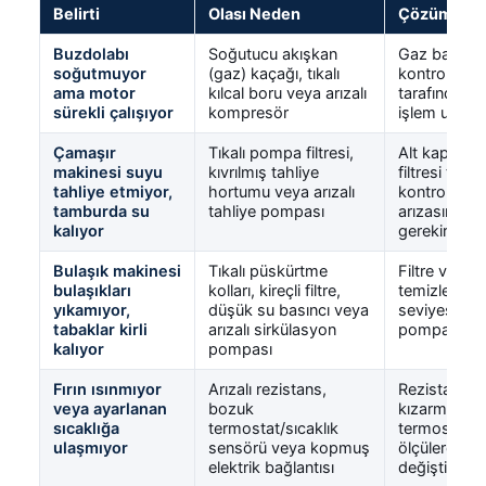
Belirti
Olası Neden
Çözüm
Buzdolabı
Soğutucu akışkan
Gaz basıncı
soğutmuyor
(gaz) kaçağı, tıkalı
kontrolü yet
ama motor
kılcal boru veya arızalı
tarafından ya
sürekli çalışıyor
kompresör
işlem uzman 
Çamaşır
Tıkalı pompa filtresi,
Alt kapakta
makinesi suyu
kıvrılmış tahliye
filtresi temi
tahliye etmiyor,
hortumu veya arızalı
kontrol edil
tamburda su
tahliye pompası
arızasında 
kalıyor
gerekir
Bulaşık makinesi
Tıkalı püskürtme
Filtre ve per
bulaşıkları
kolları, kireçli filtre,
temizlenir, t
yıkamıyor,
düşük su basıncı veya
seviyesi kont
tabaklar kirli
arızalı sirkülasyon
pompa arızas
kalıyor
pompası
Fırın ısınmıyor
Arızalı rezistans,
Rezistansın 
veya ayarlanan
bozuk
kızarmadığı 
sıcaklığa
termostat/sıcaklık
termostat v
ulaşmıyor
sensörü veya kopmuş
ölçülerek ar
elektrik bağlantısı
değiştirilir