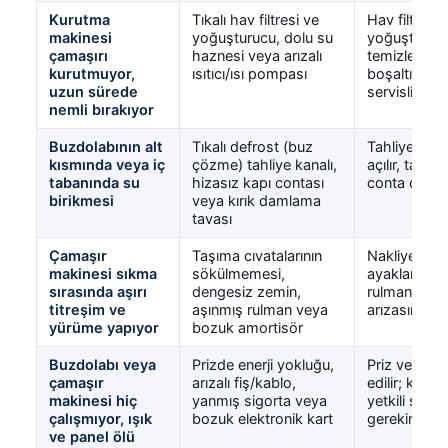
Kurutma
Tıkalı hav filtresi ve
Hav filtresi
makinesi
yoğuşturucu, dolu su
yoğuşturucu
çamaşırı
haznesi veya arızalı
temizlenir; 
kurutmuyor,
ısıtıcı/ısı pompası
boşaltılır; ısı
uzun sürede
servisliktir
nemli bırakıyor
Buzdolabının alt
Tıkalı defrost (buz
Tahliye deliğ
kısmında veya iç
çözme) tahliye kanalı,
açılır, tava k
tabanında su
hizasız kapı contası
conta değişi
birikmesi
veya kırık damlama
tavası
Çamaşır
Taşıma cıvatalarının
Nakliye cıvata
makinesi sıkma
sökülmemesi,
ayaklar teraz
sırasında aşırı
dengesiz zemin,
rulman/amor
titreşim ve
aşınmış rulman veya
arızasında s
yürüme yapıyor
bozuk amortisör
Buzdolabı veya
Prizde enerji yokluğu,
Priz ve sigo
çamaşır
arızalı fiş/kablo,
edilir; kart 
makinesi hiç
yanmış sigorta veya
yetkili serv
çalışmıyor, ışık
bozuk elektronik kart
gerekir
ve panel ölü