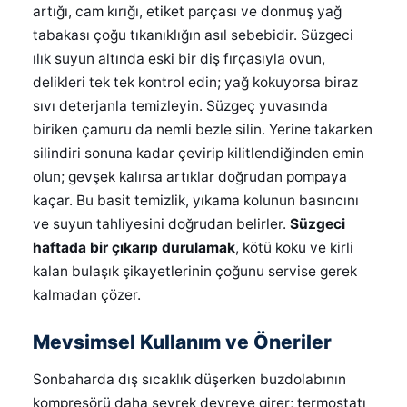
artığı, cam kırığı, etiket parçası ve donmuş yağ
tabakası çoğu tıkanıklığın asıl sebebidir. Süzgeci
ılık suyun altında eski bir diş fırçasıyla ovun,
delikleri tek tek kontrol edin; yağ kokuyorsa biraz
sıvı deterjanla temizleyin. Süzgeç yuvasında
biriken çamuru da nemli bezle silin. Yerine takarken
silindiri sonuna kadar çevirip kilitlendiğinden emin
olun; gevşek kalırsa artıklar doğrudan pompaya
kaçar. Bu basit temizlik, yıkama kolunun basıncını
ve suyun tahliyesini doğrudan belirler.
Süzgeci
haftada bir çıkarıp durulamak
, kötü koku ve kirli
kalan bulaşık şikayetlerinin çoğunu servise gerek
kalmadan çözer.
Mevsimsel Kullanım ve Öneriler
Sonbaharda dış sıcaklık düşerken buzdolabının
kompresörü daha seyrek devreye girer; termostatı