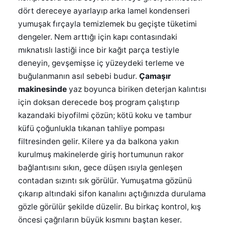
dört dereceye ayarlayıp arka lamel kondenseri
yumuşak fırçayla temizlemek bu geçişte tüketimi
dengeler. Nem arttığı için kapı contasındaki
mıknatıslı lastiği ince bir kağıt parça testiyle
deneyin, gevşemişse iç yüzeydeki terleme ve
buğulanmanın asıl sebebi budur.
Çamaşır
makinesinde
yaz boyunca biriken deterjan kalıntısı
için doksan derecede boş program çalıştırıp
kazandaki biyofilmi çözün; kötü koku ve tambur
küfü çoğunlukla tıkanan tahliye pompası
filtresinden gelir. Kilere ya da balkona yakın
kurulmuş makinelerde giriş hortumunun rakor
bağlantısını sıkın, gece düşen ısıyla genleşen
contadan sızıntı sık görülür. Yumuşatma gözünü
çıkarıp altındaki sifon kanalını açtığınızda durulama
gözle görülür şekilde düzelir. Bu birkaç kontrol, kış
öncesi çağrıların büyük kısmını baştan keser.