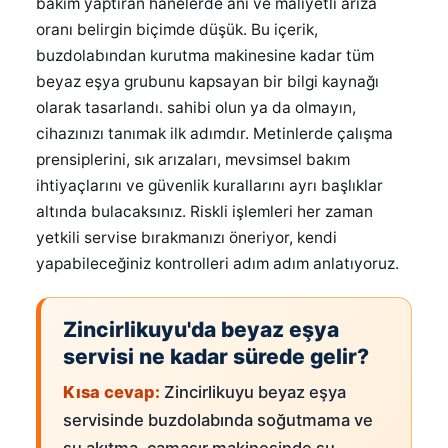
bakım yaptıran hanelerde ani ve maliyetli arıza
oranı belirgin biçimde düşük. Bu içerik,
buzdolabından kurutma makinesine kadar tüm
beyaz eşya grubunu kapsayan bir bilgi kaynağı
olarak tasarlandı. sahibi olun ya da olmayın,
cihazınızı tanımak ilk adımdır. Metinlerde çalışma
prensiplerini, sık arızaları, mevsimsel bakım
ihtiyaçlarını ve güvenlik kurallarını ayrı başlıklar
altında bulacaksınız. Riskli işlemleri her zaman
yetkili servise bırakmanızı öneriyor, kendi
yapabileceğiniz kontrolleri adım adım anlatıyoruz.
Zincirlikuyu'da beyaz eşya
servisi ne kadar sürede gelir?
Kısa cevap:
Zincirlikuyu beyaz eşya
servisinde buzdolabında soğutmama ve
su akıtma, çamaşır makinesinde su