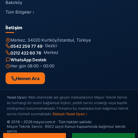
Bakırköy
Tüm Bölgeler ›
İletişim
Merkez, 34020 Kurtköy/İstanbul, Türkiye
· Gezici
0542 259 77 49
· Merkez
0212 422 60 76
WhatsApp Destek
Her gün 08:00 – 00:00
Hemen Ara
Yasal Uyarı:
Web sitemizde adı geçen marka(lar)ının Mayor Teknik Servis
ile herhangi bir resmi bağlamsal ilişkisi, yetkili servis ortaklığı veya bayilik
sözleşmesi bulunmamaktadır. Firmamız bu markalara özel bağımsız teknik
servis hizmeti sunmaktadır.
Detaylı Yasal Uyarı ›
© 2016 – 2026 mayor.com.tr · Tüm hakları saklıdır.
Mayor Teknik Servis · 6502 sayılı Kanun kapsamında bağımsız teknik
servis