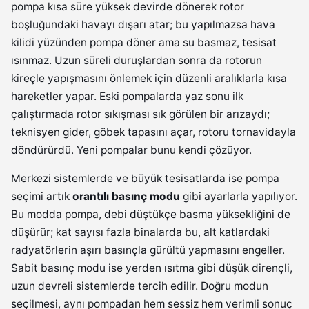
pompa kısa süre yüksek devirde dönerek rotor
boşluğundaki havayı dışarı atar; bu yapılmazsa hava
kilidi yüzünden pompa döner ama su basmaz, tesisat
ısınmaz. Uzun süreli duruşlardan sonra da rotorun
kireçle yapışmasını önlemek için düzenli aralıklarla kısa
hareketler yapar. Eski pompalarda yaz sonu ilk
çalıştırmada rotor sıkışması sık görülen bir arızaydı;
teknisyen gider, göbek tapasını açar, rotoru tornavidayla
döndürürdü. Yeni pompalar bunu kendi çözüyor.
Merkezi sistemlerde ve büyük tesisatlarda ise pompa
seçimi artık
orantılı basınç modu
gibi ayarlarla yapılıyor.
Bu modda pompa, debi düştükçe basma yüksekliğini de
düşürür; kat sayısı fazla binalarda bu, alt katlardaki
radyatörlerin aşırı basınçla gürültü yapmasını engeller.
Sabit basınç modu ise yerden ısıtma gibi düşük dirençli,
uzun devreli sistemlerde tercih edilir. Doğru modun
seçilmesi, aynı pompadan hem sessiz hem verimli sonuç