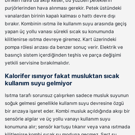
biriken hava da akışı keser, bu yüzden peteklerin
purjörlerinden hava alınması gerekir. Petek üstündeki
vanalardan birinin kapalı kalması o hattı devre dışı
bırakır. Kombinin ısıtma ile kullanım suyu arasında geçiş
yapan üç yollu vanası sürekli sıcak su konumunda
kilitlenirse ısıtma devreye giremez. Kart üzerindeki
pompa rölesi arızası da benzer sonuç verir. Elektrik ve
basınçlı sistem içerdiğinden teşhis ve parça değişimi
yetkili servisine bırakılmalıdır.
Kalorifer ısınıyor fakat musluktan sıcak
kullanım suyu gelmiyor
Isıtma tarafı sorunsuz çalışırken sadece musluk suyunun
soğuk gelmesi genellikle kullanım suyu devresine özgü
bir arızaya işaret eder. Kombi musluk açıldığında akışı bir
sensörle algılar ve üç yollu vanayı kullanım suyu
konumuna alır; sensör kartuşu tıkanır veya vana ısıtmada
kilitlenirse kombi sıcak su moduna geçmez. Sert su