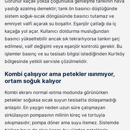
Görünür kaçak yoksa çoğunlukla genleşme tankının hava
yastığı azalmış demektir; tank ön basıncı düştüğünde
sistem soğuk-sıcak döngüsünde basıncı tutamaz ve
emniyet valfi açarak su boşaltır. Eşanjör çatlağı da iç
kaçağa yol açar. Kullanıcı doldurma musluğundan
basıncı yükseltebilir ancak sık tekrarlıyorsa tankın şarj
edilmesi, valf değişimi veya eşanjör kontrolü gerekir. Bu
işlemler basınç ve su tesisatı bilgisi istediğinden Kurtköy
bölgesinde yetkili servisle çözülmelidir.
Kombi çalışıyor ama petekler ısınmıyor,
ortam soğuk kalıyor
Kombi ekranı normal ısıtma modunda görünürken
petekler soğuksa sıcak suyun tesisatta dolaşamadığı
anlaşılır. En yaygın neden uzun süre çalışmayan
sirkülasyon pompasının milinin kireç ve tortuyla
sıkışmasıdır; pompa döner ama suyu itemez. Sistemde