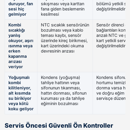
duruyor, fan
sıkışması veya karttan
bölümü yetkili se
sesi hiç
fana giden beslemenin
değiştirilmelidir
gelmiyor
kesilmesi
Kombi
NTC sıcaklık sensörünün
Sensör direnci öl
sıcaklığı
bozulması veya kablo
bağlantıları kontro
yanlış
teması kaybı, sensör
arızalı NTC ve ge
okuyor, aşırı
üzerinde kireç birikmesi,
kart yetkili servis
ısınma veya
kart üzerindeki okuma
değiştirilmelidir
erken
devresinin arızası
kapanma
arızası
veriyor
Yoğuşmalı
Kondens (yoğuşma)
Kondens sifonu v
kombi
tahliye hattının veya
hortumu temizlen
kilitleniyor,
sifonunun tıkanması,
donma varsa hat
alt kısımda
hattın donması, sifonun
ve doğru eğim yet
su birikiyor
kuruması ya da tahliye
servisçe düzenle
veya kötü
eğiminin bozulması
koku geliyor
Servis Öncesi Güvenli Ön Kontroller