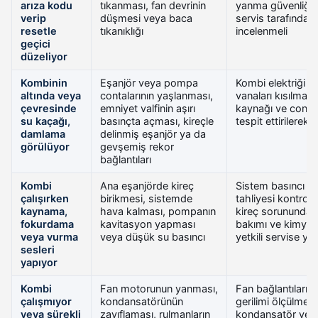
arıza kodu
tıkanması, fan devrinin
yanma güvenliği y
verip
düşmesi veya baca
servis tarafından
resetle
tıkanıklığı
incelenmeli
geçici
düzeliyor
Kombinin
Eşanjör veya pompa
Kombi elektriği ke
altında veya
contalarının yaşlanması,
vanaları kısılmalı; 
çevresinde
emniyet valfinin aşırı
kaynağı ve contal
su kaçağı,
basınçta açması, kireçle
tespit ettirilerek d
damlama
delinmiş eşanjör ya da
görülüyor
gevşemiş rekor
bağlantıları
Kombi
Ana eşanjörde kireç
Sistem basıncı v
çalışırken
birikmesi, sistemde
tahliyesi kontrol e
kaynama,
hava kalması, pompanın
kireç sorununda 
fokurdama
kavitasyon yapması
bakımı ve kimyasa
veya vurma
veya düşük su basıncı
yetkili servise yap
sesleri
yapıyor
Kombi
Fan motorunun yanması,
Fan bağlantıları 
çalışmıyor
kondansatörünün
gerilimi ölçülmeli; 
veya sürekli
zayıflaması, rulmanların
kondansatör veya