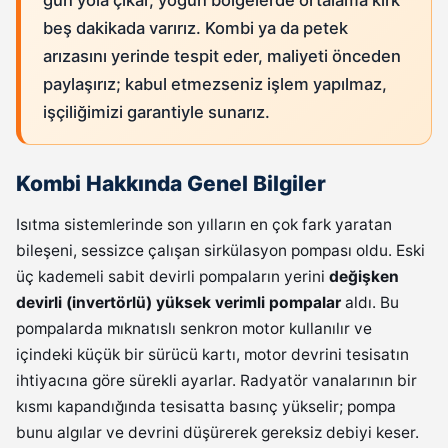
gün yola çıkar, yoğun bölgelerde ortalama kırk
beş dakikada varırız. Kombi ya da petek
arızasını yerinde tespit eder, maliyeti önceden
paylaşırız; kabul etmezseniz işlem yapılmaz,
işçiliğimizi garantiyle sunarız.
Kombi Hakkında Genel Bilgiler
Isıtma sistemlerinde son yılların en çok fark yaratan
bileşeni, sessizce çalışan sirkülasyon pompası oldu. Eski
üç kademeli sabit devirli pompaların yerini
değişken
devirli (invertörlü) yüksek verimli pompalar
aldı. Bu
pompalarda mıknatıslı senkron motor kullanılır ve
içindeki küçük bir sürücü kartı, motor devrini tesisatın
ihtiyacına göre sürekli ayarlar. Radyatör vanalarının bir
kısmı kapandığında tesisatta basınç yükselir; pompa
bunu algılar ve devrini düşürerek gereksiz debiyi keser.