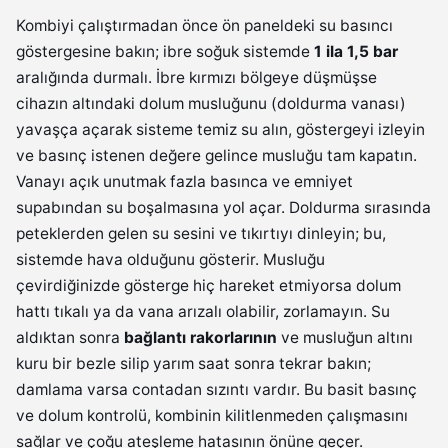
Kombiyi çalıştırmadan önce ön paneldeki su basıncı
göstergesine bakın; ibre soğuk sistemde
1 ila 1,5 bar
aralığında durmalı. İbre kırmızı bölgeye düşmüşse
cihazın altındaki dolum musluğunu (doldurma vanası)
yavaşça açarak sisteme temiz su alın, göstergeyi izleyin
ve basınç istenen değere gelince musluğu tam kapatın.
Vanayı açık unutmak fazla basınca ve emniyet
supabından su boşalmasına yol açar. Doldurma sırasında
peteklerden gelen su sesini ve tıkırtıyı dinleyin; bu,
sistemde hava olduğunu gösterir. Musluğu
çevirdiğinizde gösterge hiç hareket etmiyorsa dolum
hattı tıkalı ya da vana arızalı olabilir, zorlamayın. Su
aldıktan sonra
bağlantı rakorlarının
ve musluğun altını
kuru bir bezle silip yarım saat sonra tekrar bakın;
damlama varsa contadan sızıntı vardır. Bu basit basınç
ve dolum kontrolü, kombinin kilitlenmeden çalışmasını
sağlar ve çoğu ateşleme hatasının önüne geçer.