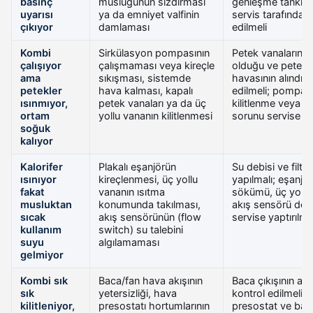
basınç
musluğunun sızdırması
genleşme tankı ö
uyarısı
ya da emniyet valfinin
servis tarafından
çıkıyor
damlaması
edilmeli
Kombi
Sirkülasyon pompasının
Petek vanalarının
çalışıyor
çalışmaması veya kireçle
olduğu ve petekle
ama
sıkışması, sistemde
havasının alındığı
petekler
hava kalması, kapalı
edilmeli; pompa a
ısınmıyor,
petek vanaları ya da üç
kilitlenme veya ü
ortam
yollu vananın kilitlenmesi
sorunu servise inc
soğuk
kalıyor
Kalorifer
Plakalı eşanjörün
Su debisi ve filtr
ısınıyor
kireçlenmesi, üç yollu
yapılmalı; eşanjör
fakat
vananın ısıtma
sökümü, üç yollu
musluktan
konumunda takılması,
akış sensörü deği
sıcak
akış sensörünün (flow
servise yaptırılma
kullanım
switch) su talebini
suyu
algılamaması
gelmiyor
Kombi sık
Baca/fan hava akışının
Baca çıkışının aç
sık
yetersizliği, hava
kontrol edilmeli; f
kilitleniyor,
presostatı hortumlarının
presostat ve baca