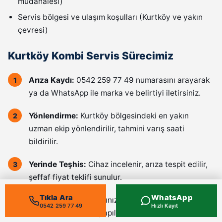
müdahalesi)
Servis bölgesi ve ulaşım koşulları (Kurtköy ve yakın
çevresi)
Kurtköy Kombi Servis Sürecimiz
Arıza Kaydı:
0542 259 77 49 numarasını arayarak
ya da WhatsApp ile marka ve belirtiyi iletirsiniz.
Yönlendirme:
Kurtköy bölgesindeki en yakın
uzman ekip yönlendirilir, tahmini varış saati
bildirilir.
Yerinde Teşhis:
Cihaz incelenir, arıza tespit edilir,
şeffaf fiyat teklifi sunulur.
Tıkla Ara
WhatsApp
Onaylı Onarım:
Onayınızla, kaliteli yedek parça
0542 259 77 49
Hızlı Kayıt
kullanılarak onarım yapılır.