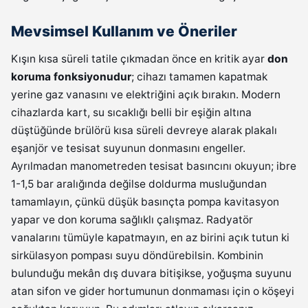
Mevsimsel Kullanım ve Öneriler
Kışın kısa süreli tatile çıkmadan önce en kritik ayar
don
koruma fonksiyonudur
; cihazı tamamen kapatmak
yerine gaz vanasını ve elektriğini açık bırakın. Modern
cihazlarda kart, su sıcaklığı belli bir eşiğin altına
düştüğünde brülörü kısa süreli devreye alarak plakalı
eşanjör ve tesisat suyunun donmasını engeller.
Ayrılmadan manometreden tesisat basıncını okuyun; ibre
1-1,5 bar aralığında değilse doldurma musluğundan
tamamlayın, çünkü düşük basınçta pompa kavitasyon
yapar ve don koruma sağlıklı çalışmaz. Radyatör
vanalarını tümüyle kapatmayın, en az birini açık tutun ki
sirkülasyon pompası suyu döndürebilsin. Kombinin
bulunduğu mekân dış duvara bitişikse, yoğuşma suyunu
atan sifon ve gider hortumunun donmaması için o köşeyi