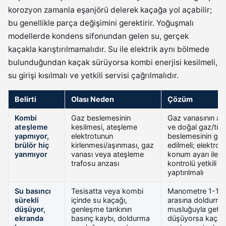
korozyon zamanla eşanjörü delerek kaçağa yol açabilir;
bu genellikle parça değişimini gerektirir. Yoğuşmalı
modellerde kondens sifonundan gelen su, gerçek
kaçakla karıştırılmamalıdır. Su ile elektrik aynı bölmede
bulunduğundan kaçak sürüyorsa kombi enerjisi kesilmeli,
su girişi kısılmalı ve yetkili servisi çağrılmalıdır.
Belirti
Olası Neden
Çözüm
Kombi
Gaz beslemesinin
Gaz vanasının aç
ateşleme
kesilmesi, ateşleme
ve doğal gaz/tüp
yapmıyor,
elektrotunun
beslemesinin geld
brülör hiç
kirlenmesi/aşınması, gaz
edilmeli; elektrot 
yanmıyor
vanası veya ateşleme
konum ayarı ile ga
trafosu arızası
kontrolü yetkili s
yaptırılmalı
Su basıncı
Tesisatta veya kombi
Manometre 1-1,5
sürekli
içinde su kaçağı,
arasına doldurma
düşüyor,
genleşme tankının
musluğuyla getiril
ekranda
basınç kaybı, doldurma
düşüyorsa kaçak 