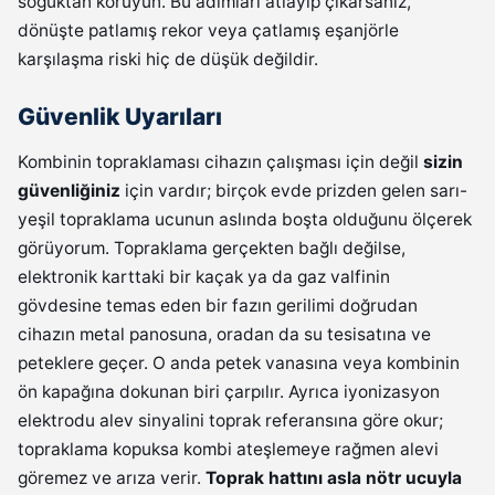
soğuktan koruyun. Bu adımları atlayıp çıkarsanız,
dönüşte patlamış rekor veya çatlamış eşanjörle
karşılaşma riski hiç de düşük değildir.
Güvenlik Uyarıları
Kombinin topraklaması cihazın çalışması için değil
sizin
güvenliğiniz
için vardır; birçok evde prizden gelen sarı-
yeşil topraklama ucunun aslında boşta olduğunu ölçerek
görüyorum. Topraklama gerçekten bağlı değilse,
elektronik karttaki bir kaçak ya da gaz valfinin
gövdesine temas eden bir fazın gerilimi doğrudan
cihazın metal panosuna, oradan da su tesisatına ve
peteklere geçer. O anda petek vanasına veya kombinin
ön kapağına dokunan biri çarpılır. Ayrıca iyonizasyon
elektrodu alev sinyalini toprak referansına göre okur;
topraklama kopuksa kombi ateşlemeye rağmen alevi
göremez ve arıza verir.
Toprak hattını asla nötr ucuyla